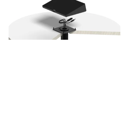
INGEBOUWD KABELBEHEER
Kabels kunnen door het doorvoergat worden
geleid voor een strakke afwerking.