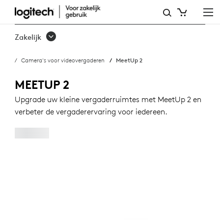
KOOP
MEETUP
Zakelijk
2
Camera's voor videovergaderen
MeetUp 2
MEETUP 2
Upgrade uw kleine vergaderruimtes met MeetUp 2 en
verbeter de vergaderervaring voor iedereen.