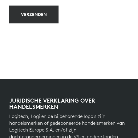
VERZENDEN
JURIDISCHE VERKLARING OVER
HANDELSMERKEN
Logitech, Logi en de bijbehorende logo's zijn
handelsmerken of gedeponeerde handelsmerken van
Logitech Europe S.A. en/of zijn
dochterondernemingen in de VS en andere landen.