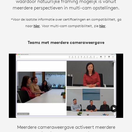
waardoor natuurlijke framing mogelijk is vanuit
meerdere perspectieven in multi-cam opstellingen.
*Voor de laatste informatie over certificeringen en compatibiliteit, ga
naar
. Voor multi-cam compatibiliteit, zie
.
hier
hier
Teams met meerdere cameraweergave
Zoom Intelligent Director
Meerdere cameraweergave activeert meerdere
Intelligent Director is ontworpen om flexibele