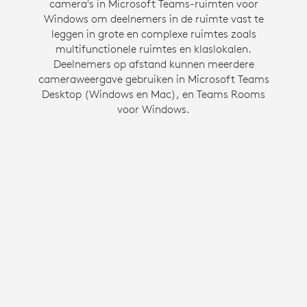
camera's in Microsoft Teams-ruimten voor
communicatie te ondersteunen door een
inclusieve hybride vergaderomgeving te creëren.
Windows om deelnemers in de ruimte vast te
Deze Zoom Rooms voor Windows-functie geeft
leggen in grote en complexe ruimtes zoals
mensen hun eigen ruimte in een galerijweergave,
multifunctionele ruimtes en klaslokalen.
zodat ze dezelfde kans hebben om gezien en
Deelnemers op afstand kunnen meerdere
cameraweergave gebruiken in Microsoft Teams
gehoord te worden als iedereen in de
Desktop (Windows en Mac), en Teams Rooms
vergadering.
voor Windows.