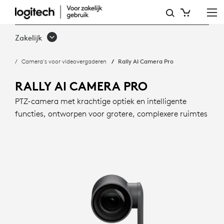
RALLY
AI
Zakelijk
CAMERA
Camera's voor videovergaderen
Rally AI Camera Pro
PRO
MET
RALLY AI CAMERA PRO
INTELLIGENT
PTZ-camera met krachtige optiek en intelligente
functies, ontworpen voor grotere, complexere ruimtes
FRAMING
|
LOGITECH