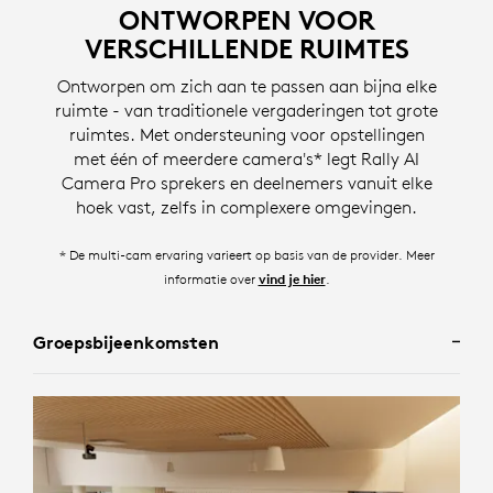
ONTWORPEN VOOR
meerdere deelnemers die met elkaar in gesprek zijn.
VERSCHILLENDE RUIMTES
Het biedt een webcam-ervaring door deelnemers in de
Voor scenario's waar de hele ruimte moet worden
ruimte in afzonderlijke kaders weer te geven, zodat
Ontworpen om zich aan te passen aan bijna elke
getoond, kadert Group View alle deelnemers in de
alle deelnemers tegelijkertijd te zien zijn.
ruimte - van traditionele vergaderingen tot grote
ruimte.
Speaker View** is ontworpen voor vergaderingen met
ruimtes. Met ondersteuning voor opstellingen
* schermafbeelding gesimuleerd
presentaties of individuele gesprekken en richt de
met één of meerdere camera's* legt Rally AI
* schermafbeelding gesimuleerd
camera op één actieve spreker in de ruimte.
Camera Pro sprekers en deelnemers vanuit elke
Camera Zone elimineert afleidingen buiten glazen
hoek vast, zelfs in complexere omgevingen.
wanden en grote ramen door beheerders in staat te
* schermafbeelding gesimuleerd
stellen te specificeren wie wel en wie niet in beeld
** beschikbaar afhankelijk van de configuratie. Voor meer informatie,
* De multi-cam ervaring varieert op basis van de provider. Meer
moet worden gebracht met behulp van limieten voor
zie
.
informatie over
.
vind je hier
rechts, links en diepte.
* schermafbeelding gesimuleerd
Groepsbijeenkomsten