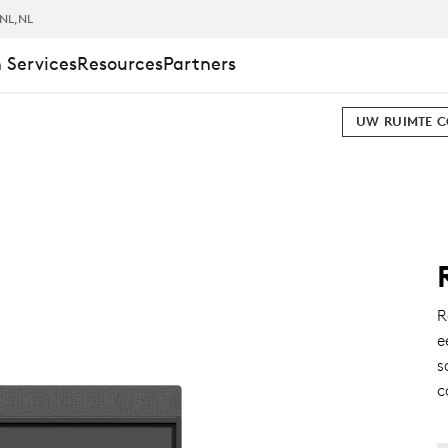
NL
,NL
 Services
Resources
Partners
UW RUIMTE 
R
e
s
c