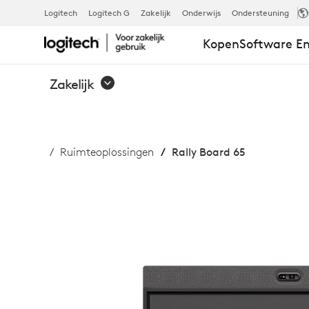
RALLY
Logitech
Logitech G
Zakelijk
Onderwijs
Ondersteuning
Kopen
Software En
BOARD
Zakelijk
65:
Ruimteoplossingen
Rally Board 65
ALLES-
IN-
ÉÉN