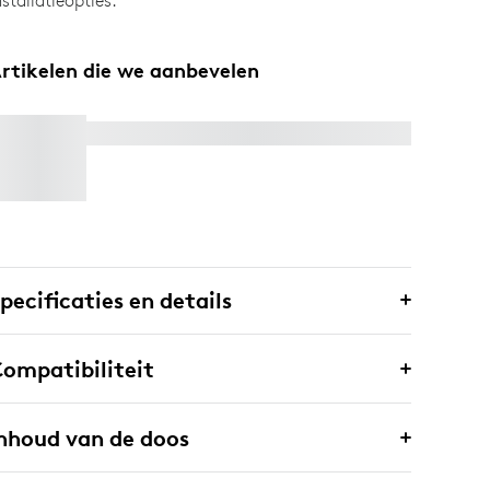
nstallatieopties.
rtikelen die we aanbevelen
RALLY MIC POD 2
pecificaties en details
ompatibiliteit
nhoud van de doos