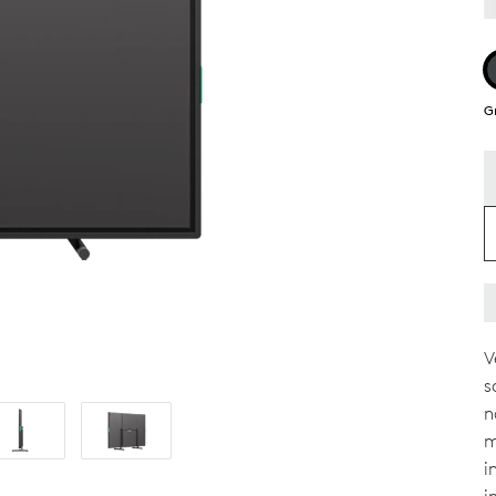
G
DEREN
V
s
n
m
i