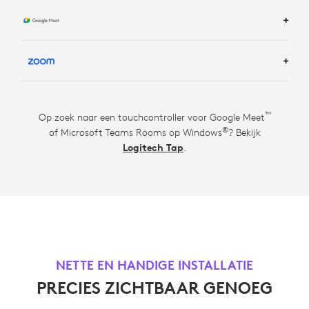
MEER INFORMATIE OVER GOOGLE MEET-
RUIMTEOPLOSSINGEN
MEER INFORMATIE OVER ZOOM ROOM-
™
Op zoek naar een touchcontroller voor Google Meet
TM
OPLOSSINGEN
®
of Microsoft Teams Rooms op Windows
? Bekijk
Logitech Tap
.
NETTE EN HANDIGE INSTALLATIE
PRECIES ZICHTBAAR GENOEG