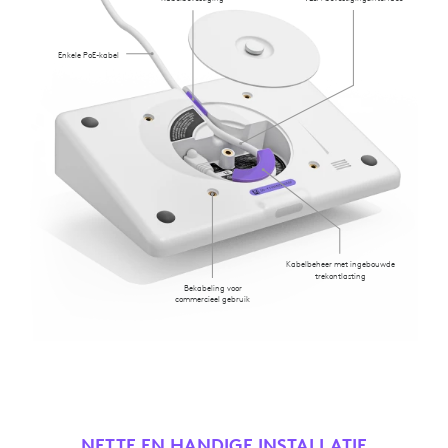
Enkele PoE-kabel
Kabelbeheer met ingebouwde
trekontlasting
Bekabeling voor
commercieel gebruik
NETTE EN HANDIGE INSTALLATIE