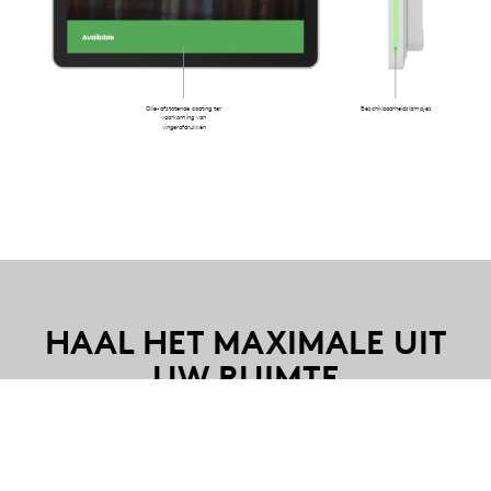
Olie-afstotende coating ter
Beschikbaarheidslampjes
voorkoming van
vingerafdrukken
HAAL HET MAXIMALE UIT
UW RUIMTE
Met de reeks werkplekoplossingen van Logitech,
waaronder Tap Scheduler, Logi Dock Flex en onze
reserveringsservices voor ruimtes, apparaten en