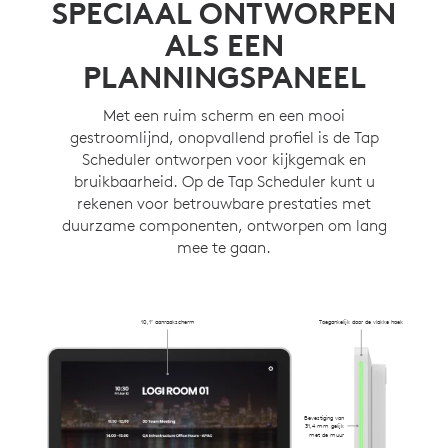
Verberg kabels in de muur, in een stijl of in andere
SPECIAAL ONTWORPEN
richtingen met verschillende bedradingsopties.
ALS EEN
PLANNINGSPANEEL
Met een ruim scherm en een mooi
gestroomlijnd, onopvallend profiel is de Tap
Scheduler ontworpen voor kijkgemak en
bruikbaarheid. Op de Tap Scheduler kunt u
rekenen voor betrouwbare prestaties met
duurzame componenten, ontworpen om lang
mee te gaan.
10,1" aanraakscherm
Toegankelijk door de vlakke hoek
Bevestiging van
31,4 mm gelijk
met de muur