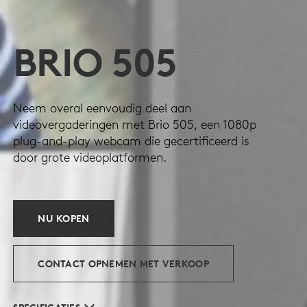
BRIO 505
Neem overal eenvoudig deel aan
videovergaderingen met Brio 505, een 1080p
plug-and-play webcam die gecertificeerd is
door grote videoplatformen.
NU KOPEN
CONTACT OPNEMEN MET VERKOOP