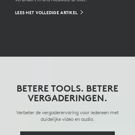
LEES HET VOLLEDIGE ARTIKEL
BETERE TOOLS. BETERE
KANTOORRUIMTES
KRIJG HET BESTE
VERGADERINGEN.
OPTIMALISEREN,
PERSPECTIEF
BUREAU'S VERBETEREN
Verbeter de vergaderervaring voor iedereen met
Zie en hoor duidelijk met een intelligente
vergadercamera op tafel.
duidelijke video en audio.
Een beheerd dockingstation dat gepersonaliseerde
hotdesking-ervaringen mogelijk maakt.