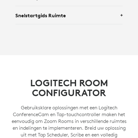
Met
Logitech Brio 305
en
Logi Dock Flex
.
Snelstartgids Ruimte
Met
Rally Camera
,
Tap IP
en
Rally Speaker
.
Met
Rally Board 65
.
LOGITECH ROOM
CONFIGURATOR
Gebruiksklare oplossingen met een Logitech
ConferenceCam en Tap-touchcontroller maken het
eenvoudig om Zoom Rooms in verschillende ruimtes
en indelingen te implementeren. Breid uw oplossing
uit met Tap Scheduler, Scribe en een volledig