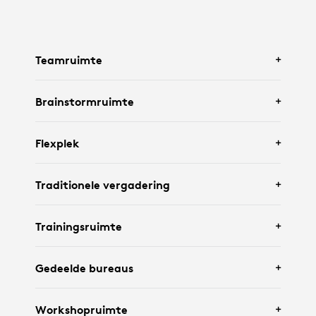
Teamruimte
Brainstormruimte
Met
Logitech Rally Bar Huddle
en
Tap IP
.
Flexplek
Met
Logitech Rally Bar Mini
en een interactief
Traditionele vergadering
scherm.
Met
Logitech Rally Bar
,
Tap IP
en
Scribe
.
Trainingsruimte
Met
Logitech Rally Bar
,
Tap
,
Logitech Sight
en
Gedeelde bureaus
Scribe
.
Met
Rally Camera
,
Tap IP
,
hangende
Workshopruimte
bevestiging voor Mic Pods
en
Scribe
.