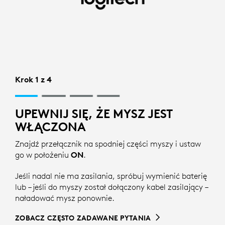
KONFIGURACJA
FUNKCJI
BLUETOOTH
DLA
Krok 1 z 4
MYSZY
|
UPEWNIJ SIĘ, ŻE MYSZ JEST
LOGITECH
WŁĄCZONA
Znajdź przełącznik na spodniej części myszy i ustaw
go w położeniu
ON
.
Jeśli nadal nie ma zasilania, spróbuj wymienić baterię
lub – jeśli do myszy został dołączony kabel zasilający –
naładować mysz ponownie.
ZOBACZ CZĘSTO ZADAWANE PYTANIA