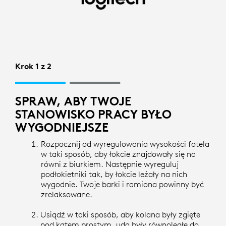
KONFIGURACJA
STANOWISKA
PRACY
|
Krok 1 z 2
LOGITECH
SPRAW, ABY TWOJE
STANOWISKO PRACY BYŁO
WYGODNIEJSZE
Rozpocznij od wyregulowania wysokości fotela
w taki sposób, aby łokcie znajdowały się na
równi z biurkiem. Następnie wyreguluj
podłokietniki tak, by łokcie leżały na nich
wygodnie. Twoje barki i ramiona powinny być
zrelaksowane.
Usiądź w taki sposób, aby kolana były zgięte
pod kątem prostym, uda były równoległe do