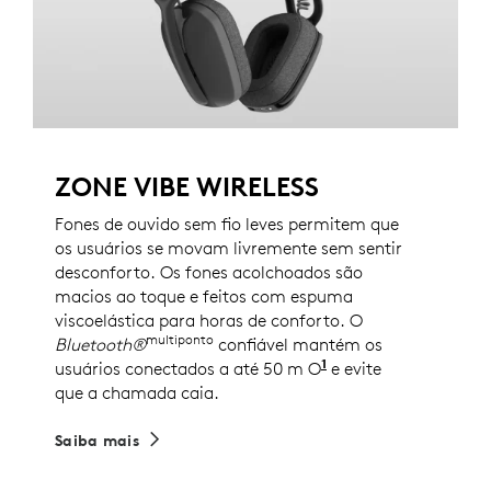
ZONE VIBE WIRELESS
Fones de ouvido sem fio leves permitem que
os usuários se movam livremente sem sentir
desconforto. Os fones acolchoados são
macios ao toque e feitos com espuma
viscoelástica para horas de conforto. O
multiponto
Bluetooth®
confiável mantém os
1
usuários conectados a até 50 m O
alcance sem fio po
e evite
que a chamada caia.
Saiba mais