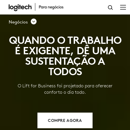
MOUSE
ERGONÔMICO
Negócios
LIFT
QUANDO O TRABALHO
VERTICAL
É EXIGENTE, DÊ UMA
FOR
SUSTENTAÇÃO A
BUSINESS
TODOS
O Lift for Business foi projetado para oferecer
conforto o dia todo.
COMPRE AGORA