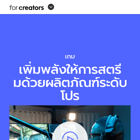
อุปกรณ์
กา
รส
ตรี
มเกม
เกม
เพิ่มพลังให้การสตรี
มด้วยผลิตภัณฑ์ระดับ
โปร