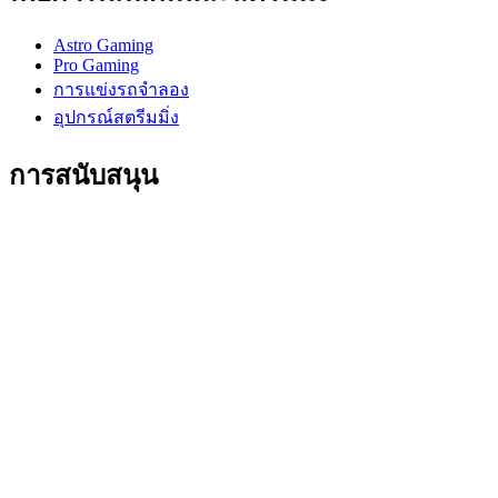
Astro Gaming
Pro Gaming
การแข่งรถจำลอง
อุปกรณ์สตรีมมิ่ง
การสนับสนุน
การสนับสนุนบุคคล
การสนับสนุนการเล่นเกม
การสนับสนุนธุรกิจและการศึกษา
ติดต่อเรา
ซอฟต์แวร์
GHub สำหรับการเล่นเกมและสตรีมมิ่ง
Options+ เพื่อประสิทธิภาพ