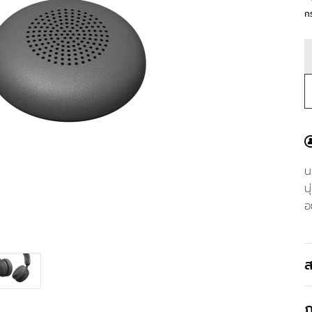
ก
น
น
อ
ส
ภ