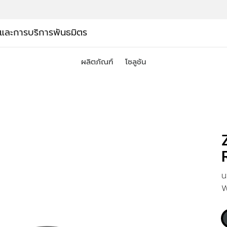
์และการบริการ
พันธมิตร
ผลิตภัณฑ์
โซลูชัน
น
W