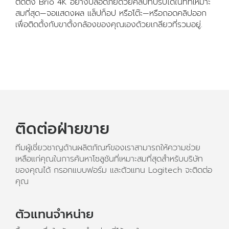
ติดตั้ง Brio 4K อย่างปลอดภัยด้วยคลิปที่ปรับได้ในที่ที่เหมาะ
สมที่สุด—จอแสดงผล แล็ปท็อป หรือโต๊ะ—หรือถอดคลิปออก
เพื่อติดตั้งกับขาตั้งกล้องของคุณเองด้วยเกลียวที่รวมอยู่.
ติดต่อฝ่ายขาย
ทีมผู้เชี่ยวชาญด้านผลิตภัณฑ์ของเราสามารถให้ความช่วย
เหลือแก่คุณในการค้นหาโซลูชันที่เหมาะสมที่สุดสำหรับบริษัท
ของคุณได้ กรอกแบบฟอร์ม และตัวแทน Logitech จะติดต่อ
คุณ
ตัวแทนจำหน่าย