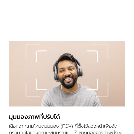
มุมมองภาพที่ปรับได้
เลือกจากสามโหมดมุมมอง (FOV) ที่ตั้งไว้ล่วงหน้าเพื่อจัด
5
กรอบวิดีโอของคุณให้สมบูรณ์แบบ
ฟีเจอร์นี้ต้องการ Logi Tu
. หากต้องการภาพศีรษะ