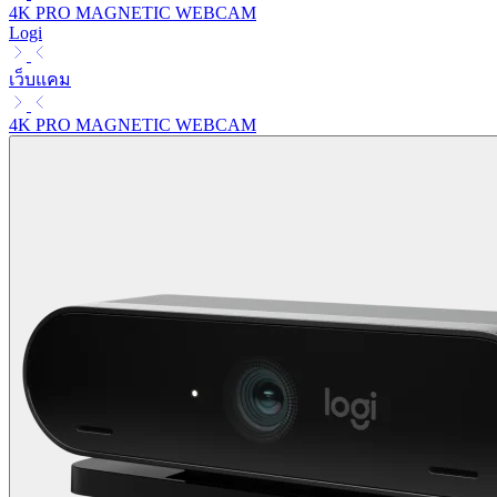
4K PRO MAGNETIC WEBCAM
Logi
เว็บแคม
4K PRO MAGNETIC WEBCAM