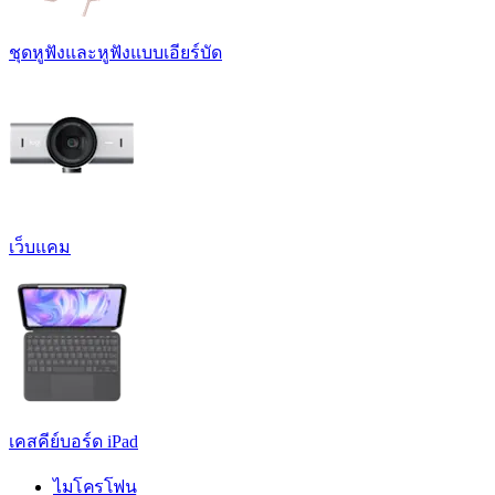
ชุดหูฟังและหูฟังแบบเอียร์บัด
เว็บแคม
เคสคีย์บอร์ด iPad
ไมโครโฟน