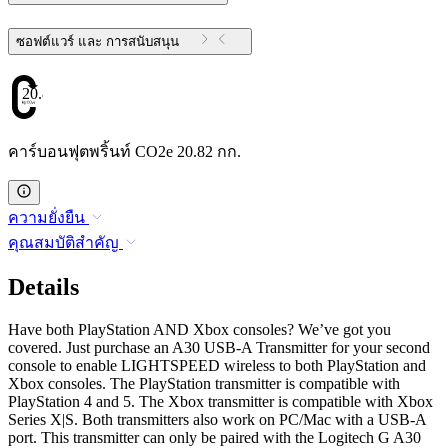
ซอฟต์แวร์ และ การสนับสนุน
20.82
คาร์บอนฟุตพริ้นท์ CO2e 20.82 กก.
ความยั่งยืน
คุณสมบัติสำคัญ
Details
Have both PlayStation AND Xbox consoles? We’ve got you
covered. Just purchase an A30 USB-A Transmitter for your second
console to enable LIGHTSPEED wireless to both PlayStation and
Xbox consoles. The PlayStation transmitter is compatible with
PlayStation 4 and 5. The Xbox transmitter is compatible with Xbox
Series X|S. Both transmitters also work on PC/Mac with a USB-A
port. This transmitter can only be paired with the Logitech G A30