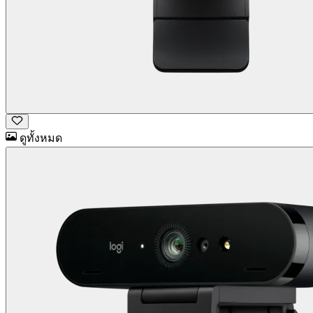
ดูทั้งหมด