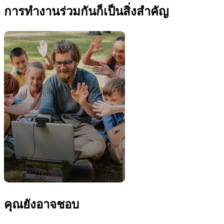
การทำงานร่วมกันก็เป็นสิ่งสำคัญ
คุณยังอาจชอบ