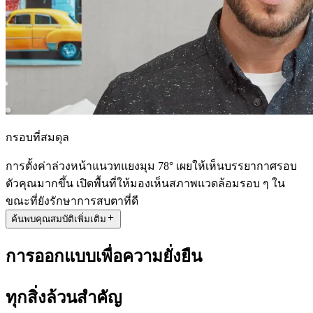
กรอบที่สมดุล
การตั้งค่าล่วงหน้าแนวทแยงมุม 78° เผยให้เห็นบรรยากาศรอบ
ตัวคุณมากขึ้น เปิดพื้นที่ให้มองเห็นสภาพแวดล้อมรอบ ๆ ใน
ขณะที่ยังรักษาการสบตาที่ดี
ค้นพบคุณสมบัติเพิ่มเติม
การออกแบบเพื่อความยั่งยืน
ทุกสิ่งล้วนสำคัญ