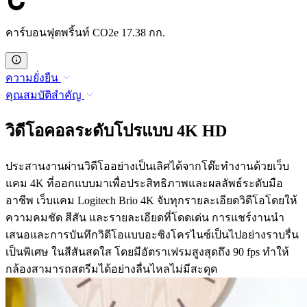
คาร์บอนฟุตพริ้นท์ CO2e 17.38 กก.
ความยั่งยืน
คุณสมบัติสำคัญ
วิดีโอคอลระดับโปรแบบ 4K HD
ประสานงานผ่านวิดีโออย่างเป็นเลิศได้จากโต๊ะทำงานด้วยเว็บ
แคม 4K ที่ออกแบบมาเพื่อประสิทธิภาพและผลลัพธ์ระดับมือ
อาชีพ เว็บแคม Logitech Brio 4K จับทุกรายละเอียดวิดีโอโดยให้
ความคมชัด สีสัน และรายละเอียดที่โดดเด่น การแชร์งานนำ
เสนอและการบันทึกวิดีโอแบบอะซิงโครไนซ์เป็นไปอย่างราบรื่น
เป็นพิเศษ ในสีสันสดใส โดยมีอัตราเฟรมสูงสุดถึง 90 fps ทำให้
กล้องสามารถสตรีมได้อย่างลื่นไหลไม่มีสะดุด