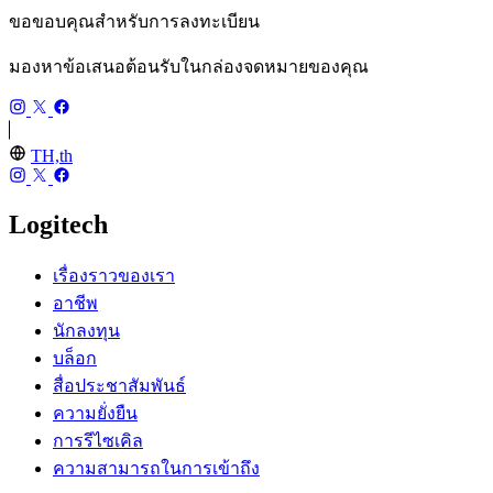
ขอขอบคุณสำหรับการลงทะเบียน
มองหาข้อเสนอต้อนรับในกล่องจดหมายของคุณ
TH,th
Logitech
เรื่องราวของเรา
อาชีพ
นักลงทุน
บล็อก
สื่อประชาสัมพันธ์
ความยั่งยืน
การรีไซเคิล
ความสามารถในการเข้าถึง