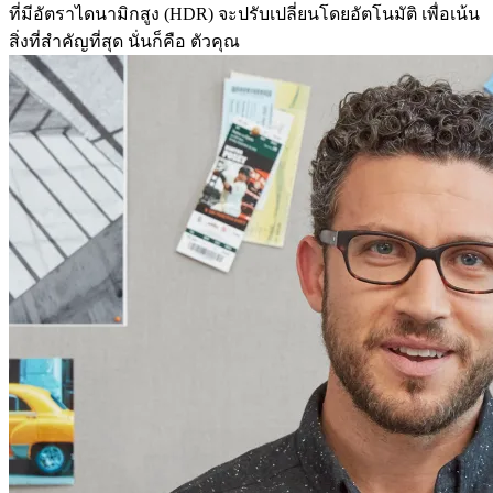
ที่มีอัตราไดนามิกสูง (HDR) จะปรับเปลี่ยนโดยอัตโนมัติ เพื่อเน้น
สิ่งที่สำคัญที่สุด นั่นก็คือ ตัวคุณ