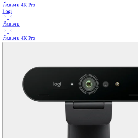
เว็บแคม 4K Pro
Logi
เว็บแคม
เว็บแคม 4K Pro