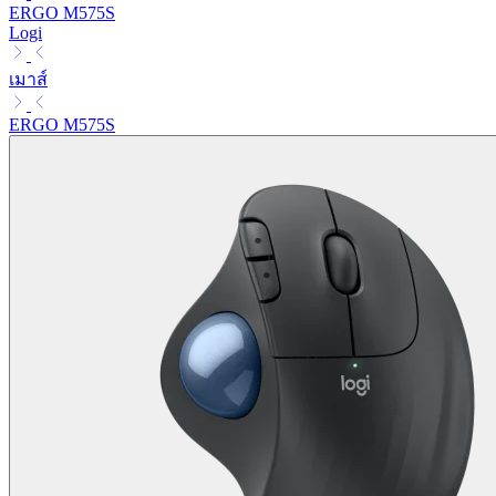
ERGO M575S
Logi
เมาส์
ERGO M575S