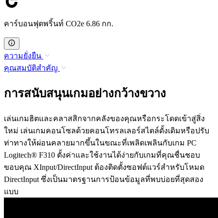
คาร์บอนฟุตพริ้นท์ CO2e 6.86 กก.
ความยั่งยืน
คุณสมบัติสำคัญ
การสนับสนุนเกมอย่างกว้างขวาง
เล่นเกมฮิตและคลาสสิกจากคลังของคุณหรือกระโดดเข้าสู่สิ่ง
ใหม่ เล่นเกมคอนโซลด้วยคอนโทรลเลอร์สไตล์ดั้งเดิมหรือปรับ
ท่าทางให้ผ่อนคลายมากขึ้นในขณะที่เพลิดเพลินกับเกม PC
Logitech® F310 ตั้งค่าและใช้งานได้ง่ายกับเกมที่คุณชื่นชอบ
ขอบคุณ XInput/DirectInput ต้องติดตั้งซอฟต์แวร์สำหรับโหมด
DirectInput ซึ่งเป็นมาตรฐานการป้อนข้อมูลที่พบบ่อยที่สุดสอง
แบบ