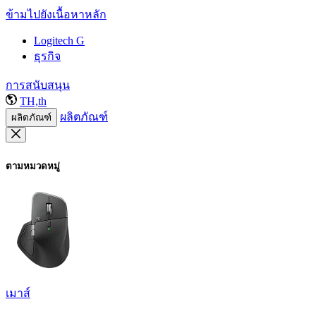
ข้ามไปยังเนื้อหาหลัก
Logitech G
ธุรกิจ
การสนับสนุน
TH,th
ผลิตภัณฑ์
ผลิตภัณฑ์
ตามหมวดหมู่
เมาส์