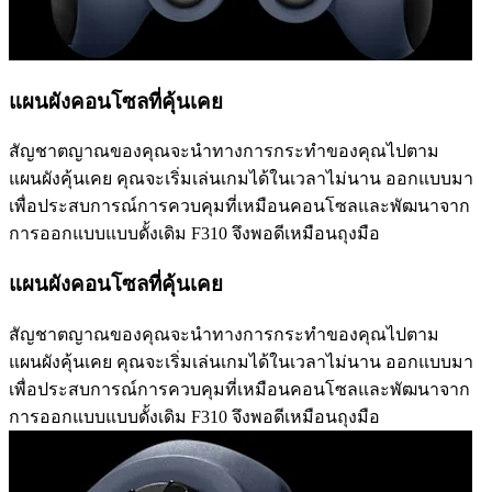
แผนผังคอนโซลที่คุ้นเคย
สัญชาตญาณของคุณจะนำทางการกระทำของคุณไปตาม
แผนผังคุ้นเคย คุณจะเริ่มเล่นเกมได้ในเวลาไม่นาน ออกแบบมา
เพื่อประสบการณ์การควบคุมที่เหมือนคอนโซลและพัฒนาจาก
การออกแบบแบบดั้งเดิม F310 จึงพอดีเหมือนถุงมือ
แผนผังคอนโซลที่คุ้นเคย
สัญชาตญาณของคุณจะนำทางการกระทำของคุณไปตาม
แผนผังคุ้นเคย คุณจะเริ่มเล่นเกมได้ในเวลาไม่นาน ออกแบบมา
เพื่อประสบการณ์การควบคุมที่เหมือนคอนโซลและพัฒนาจาก
การออกแบบแบบดั้งเดิม F310 จึงพอดีเหมือนถุงมือ