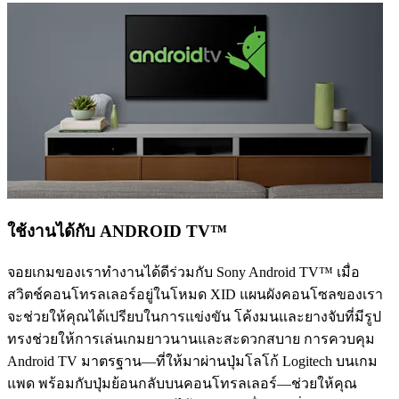
ใช้งานได้กับ ANDROID TV™
จอยเกมของเราทำงานได้ดีร่วมกับ Sony Android TV™ เมื่อ
สวิตช์คอนโทรลเลอร์อยู่ในโหมด XID แผนผังคอนโซลของเรา
จะช่วยให้คุณได้เปรียบในการแข่งขัน โค้งมนและยางจับที่มีรูป
ทรงช่วยให้การเล่นเกมยาวนานและสะดวกสบาย การควบคุม
Android TV มาตรฐาน—ที่ให้มาผ่านปุ่มโลโก้ Logitech บนเกม
แพด พร้อมกับปุ่มย้อนกลับบนคอนโทรลเลอร์—ช่วยให้คุณ