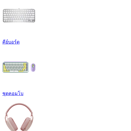
คีย์บอร์ด
ชุดคอมโบ