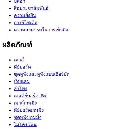
บล็อก
สื่อประชาสัมพันธ์
ความยั่งยืน
การรีไซเคิล
ความสามารถในการเข้าถึง
ผลิตภัณฑ์
เมาส์
คีย์บอร์ด
ชุดหูฟังและหูฟังแบบเอียร์บัด
เว็บแคม
ลำโพง
เคสคีย์บอร์ด iPad
เมาส์เกมมิ่ง
คีย์บอร์ดเกมมิ่ง
ชุดหูฟังเกมมิ่ง
ไมโครโฟน