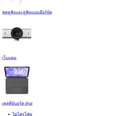
ชุดหูฟังและหูฟังแบบเอียร์บัด
เว็บแคม
เคสคีย์บอร์ด iPad
ไมโครโฟน