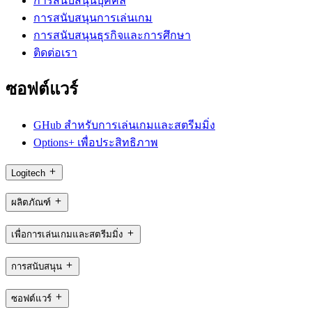
การสนับสนุนบุคคล
การสนับสนุนการเล่นเกม
การสนับสนุนธุรกิจและการศึกษา
ติดต่อเรา
ซอฟต์แวร์
GHub สำหรับการเล่นเกมและสตรีมมิ่ง
Options+ เพื่อประสิทธิภาพ
Logitech
ผลิตภัณฑ์
เพื่อการเล่นเกมและสตรีมมิ่ง
การสนับสนุน
ซอฟต์แวร์