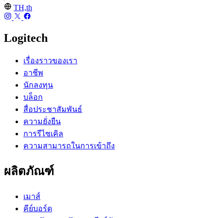
TH,th
Logitech
เรื่องราวของเรา
อาชีพ
นักลงทุน
บล็อก
สื่อประชาสัมพันธ์
ความยั่งยืน
การรีไซเคิล
ความสามารถในการเข้าถึง
ผลิตภัณฑ์
เมาส์
คีย์บอร์ด