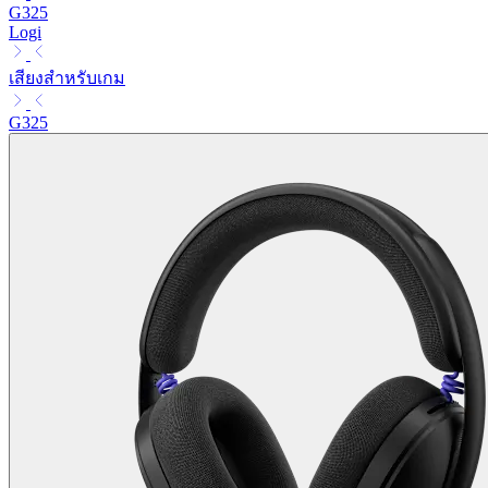
G325
Logi
เสียงสำหรับเกม
G325