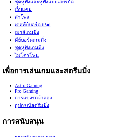
ชุดหูฟังและหูฟังแบบเอียร์บัด
เว็บแคม
ลำโพง
เคสคีย์บอร์ด iPad
เมาส์เกมมิ่ง
คีย์บอร์ดเกมมิ่ง
ชุดหูฟังเกมมิ่ง
ไมโครโฟน
เพื่อการเล่นเกมและสตรีมมิ่ง
Astro Gaming
Pro Gaming
การแข่งรถจำลอง
อุปกรณ์สตรีมมิ่ง
การสนับสนุน