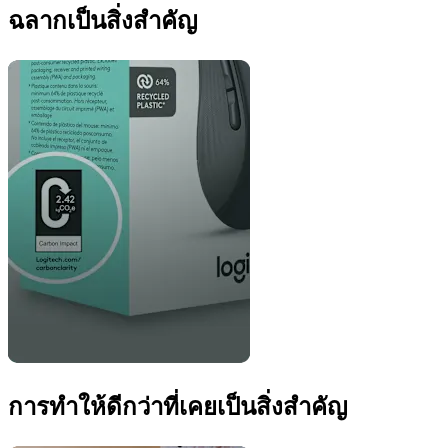
ฉลากเป็นสิ่งสำคัญ
การทำให้ดีกว่าที่เคยเป็นสิ่งสำคัญ