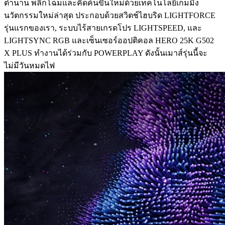
ตำนาน พลิกโฉมและคิดค้นขึ้นใหม่ด้วยเทคโนโลยีเกมมิ่ง
นวัตกรรมใหม่ล่าสุด ประกอบด้วยสวิตช์ไฮบริด LIGHTFORCE
รุ่นแรกของเรา, ระบบไร้สายเกรดโปร LIGHTSPEED, และ
LIGHTSYNC RGB และเซ็นเซอร์ออปติคอล HERO 25K G502
X PLUS ทำงานได้ร่วมกับ POWERPLAY ดังนั้นเมาส์รุ่นนี้จะ
ไม่มีวันหมดไฟ