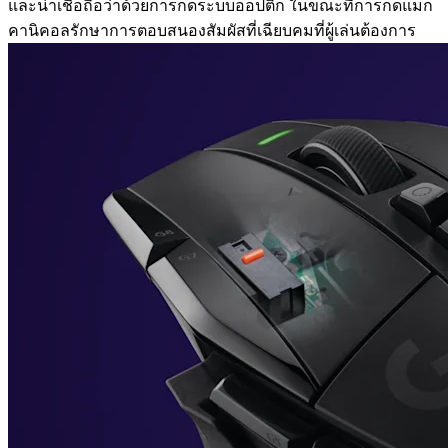
และน่าเชื่อถือว่าด้วยการกดระบบออปติก ในขณะที่การกดแมก
คานิคอลรักษาการตอบสนองสัมผัสที่เฉียบคมที่ผู้เล่นต้องการ