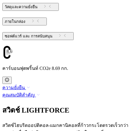
วัสดุและความยั่งยืน
ภายในกล่อง
ซอฟต์แวร์ และ การสนับสนุน
8.69
คาร์บอนฟุตพริ้นท์ CO2e 8.69 กก.
ความยั่งยืน
คุณสมบัติสำคัญ
สวิตช์ LIGHTFORCE
สวิตช์ไฮบริดออปติคอล-แมกคานิคอลที่ก้าวกระโดดรวดเร็วกว่า