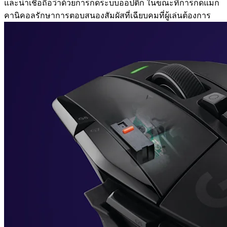
และน่าเชื่อถือว่าด้วยการกดระบบออปติก ในขณะที่การกดแมก
คานิคอลรักษาการตอบสนองสัมผัสที่เฉียบคมที่ผู้เล่นต้องการ