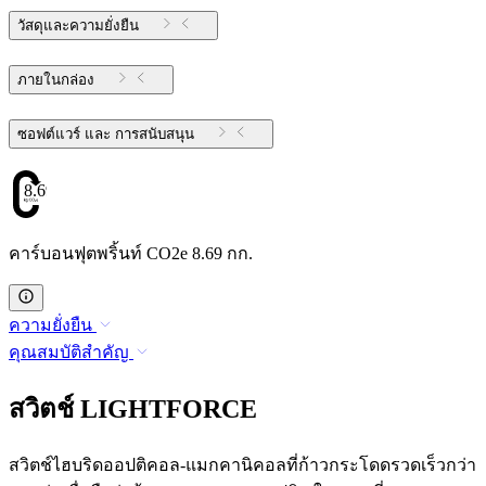
วัสดุและความยั่งยืน
ภายในกล่อง
ซอฟต์แวร์ และ การสนับสนุน
8.69
คาร์บอนฟุตพริ้นท์ CO2e 8.69 กก.
ความยั่งยืน
คุณสมบัติสำคัญ
สวิตช์ LIGHTFORCE
สวิตช์ไฮบริดออปติคอล-แมกคานิคอลที่ก้าวกระโดดรวดเร็วกว่า