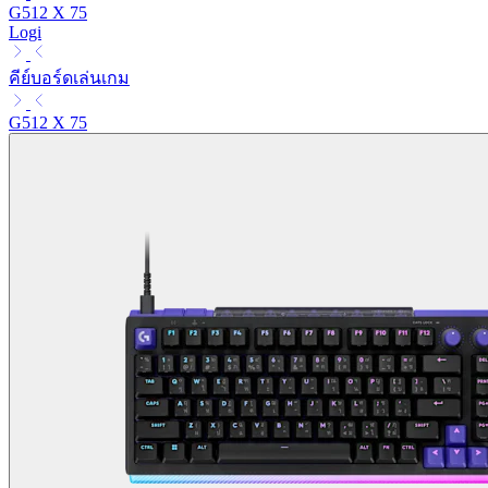
G512 X 75
Logi
คีย์บอร์ดเล่นเกม
G512 X 75