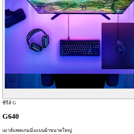
ซีรีส์ G
G640
เมาส์แพดเกมมิ่งแบบผ้าขนาดใหญ่