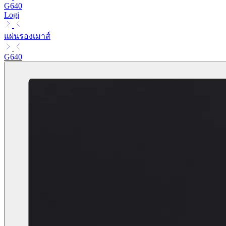
G640
Logi
แผ่นรองเมาส์
G640