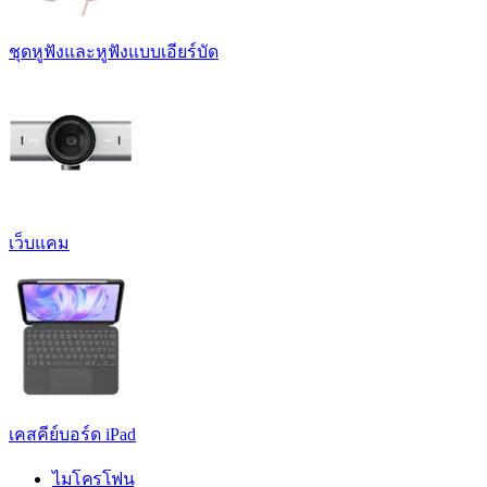
ชุดหูฟังและหูฟังแบบเอียร์บัด
เว็บแคม
เคสคีย์บอร์ด iPad
ไมโครโฟน