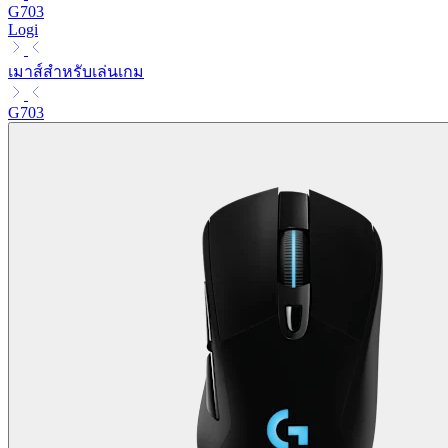
G703
Logi
เมาส์สำหรับเล่นเกม
G703