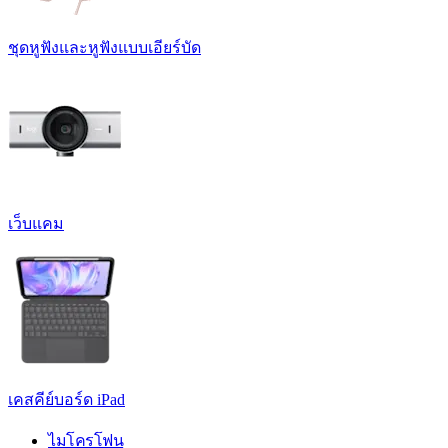
ชุดหูฟังและหูฟังแบบเอียร์บัด
เว็บแคม
เคสคีย์บอร์ด iPad
ไมโครโฟน