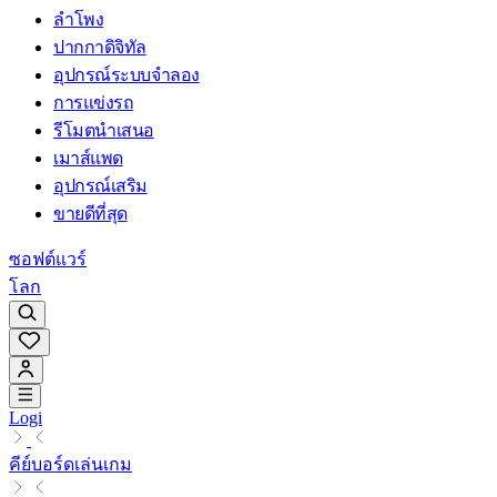
ลำโพง
ปากกาดิจิทัล
อุปกรณ์ระบบจำลอง
การแข่งรถ
รีโมตนำเสนอ
เมาส์แพด
อุปกรณ์เสริม
ขายดีที่สุด
ซอฟต์แวร์
โลก
Logi
คีย์บอร์ดเล่นเกม