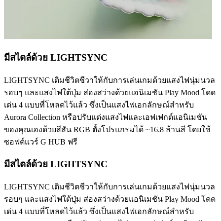
มีสไตล์ด้วย LIGHTSYNC
LIGHTSYNC เติมชีวิตชีวาให้กับการเล่นเกมด้วยแสงไฟนุ่มนวล
รอบๆ และแสงไฟใต้ปุ่ม ส่องสว่างด้วยแอนิเมชัน Play Mood โดด
เด่น 4 แบบที่โหลดไว้แล้ว ซึ่งเป็นแสงไฟเอกลักษณ์สำหรับ
Aurora Collection หรือปรับแต่งแสงไฟและเอฟเฟกต์แอนิเมชัน
ของคุณเองด้วยสีสัน RGB ตั้งโปรแกรมได้ ~16.8 ล้านสี โดยใช้
ซอฟต์แวร์ G HUB ฟรี
มีสไตล์ด้วย LIGHTSYNC
LIGHTSYNC เติมชีวิตชีวาให้กับการเล่นเกมด้วยแสงไฟนุ่มนวล
รอบๆ และแสงไฟใต้ปุ่ม ส่องสว่างด้วยแอนิเมชัน Play Mood โดด
เด่น 4 แบบที่โหลดไว้แล้ว ซึ่งเป็นแสงไฟเอกลักษณ์สำหรับ