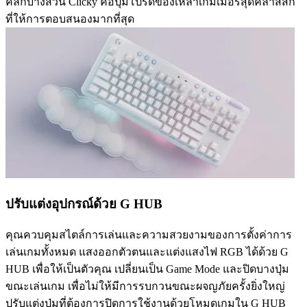
คลิกบางส่วน Clicky คือปุ่มโปรดของเหล่าเกมเมอร์สุดคลาสสิก
ที่ให้การตอบสนองมากที่สุด
ปรับแต่งอุปกรณ์ด้วย G HUB
คุณควบคุมสไตล์การเล่นและความสวยงามของการตั้งค่าการ
เล่นเกมทั้งหมด แสงออกตัวตนและแต่งแสงไฟ RGB ได้ด้วย G
HUB เพื่อให้เป็นตัวคุณ เปลี่ยนเป็น Game Mode และปิดบางปุ่ม
ขณะเล่นเกม เพื่อไม่ให้มีการรบกวนขณะผจญภัยครั้งยิ่งใหญ่
ปรับแต่งปุ่มที่ต้องการปิดการใช้งานด้วยโหมดเกมใน G HUB