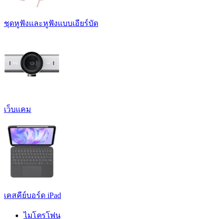
ชุดหูฟังและหูฟังแบบเอียร์บัด
เว็บแคม
เคสคีย์บอร์ด iPad
ไมโครโฟน