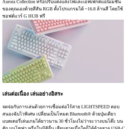
Aurora Collection หรือปรับแต่งแสงไฟและเอฟเฟกต์แอนิเมชัน
ของคุณเองด้วยสีสัน RGB ตั้งโปรแกรมได้ ~16.8 ล้านสี โดยใช้
ซอฟต์แวร์ G HUB ฟรี
เล่นต่อเนื่อง เล่นอย่างอิสระ
จดจ่อกับการเล่นด้วยการเชื่อมต่อไร้สาย LIGHTSPEED ตอบ
สนองฉับไวพิเศษ เปลี่ยนเป็นโหมด Bluetooth® ด้วยปุ่มเดียว
แบตเตอรี่เล่นเกมได้ยาวนาน 30 ชั่วโมงไม่ว่าจะวางบนโต๊ะ บน
ตัก บนโซฟา หรือในมิติอื่น เสียบสายเมื่อใดก็ได้ด้วยสาย USB-C