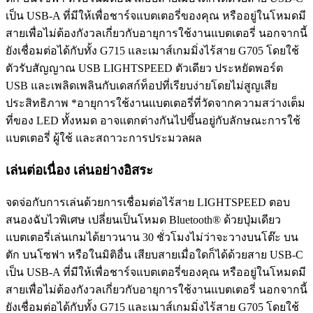
เป็น USB-A ที่มีให้เพื่อชาร์จแบตเตอรี่ของคุณ หรืออยู่ในโหมดมี
สายเพื่อไม่ต้องกังวลเกี่ยวกับอายุการใช้งานแบตเตอรี่ นอกจากนี้
ยังเชื่อมต่อได้กับทั้ง G715 และเมาส์เกมมิ่งไร้สาย G705 โดยใช้
ตัวรับสัญญาณ USB LIGHTSPEED ตัวเดียว ประหยัดพอร์ต
USB และเพลิดเพลินกับเดสก์ท็อปที่เรียบง่ายโดยไม่สูญเสีย
ประสิทธิภาพ *อายุการใช้งานแบตเตอรี่ที่วัดจากความสว่างเต็ม
ที่ของ LED ทั้งหมด อาจแตกต่างกันไปขึ้นอยู่กับลักษณะการใช้
แบตเตอรี่ ผู้ใช้ และสถาวะการประมวลผล
เล่นต่อเนื่อง เล่นอย่างอิสระ
จดจ่อกับการเล่นด้วยการเชื่อมต่อไร้สาย LIGHTSPEED ตอบ
สนองฉับไวพิเศษ เปลี่ยนเป็นโหมด Bluetooth® ด้วยปุ่มเดียว
แบตเตอรี่เล่นเกมได้ยาวนาน 30 ชั่วโมงไม่ว่าจะวางบนโต๊ะ บน
ตัก บนโซฟา หรือในมิติอื่น เสียบสายเมื่อใดก็ได้ด้วยสาย USB-C
เป็น USB-A ที่มีให้เพื่อชาร์จแบตเตอรี่ของคุณ หรืออยู่ในโหมดมี
สายเพื่อไม่ต้องกังวลเกี่ยวกับอายุการใช้งานแบตเตอรี่ นอกจากนี้
ยังเชื่อมต่อได้กับทั้ง G715 และเมาส์เกมมิ่งไร้สาย G705 โดยใช้