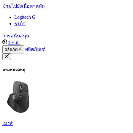
ข้ามไปยังเนื้อหาหลัก
Logitech G
ธุรกิจ
การสนับสนุน
TH,th
ผลิตภัณฑ์
ผลิตภัณฑ์
ตามหมวดหมู่
เมาส์