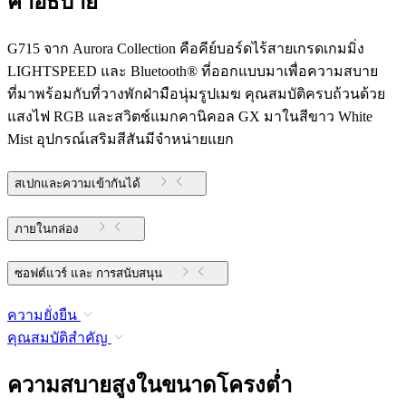
คำอธิบาย
G715 จาก Aurora Collection คือคีย์บอร์ดไร้สายเกรดเกมมิ่ง
LIGHTSPEED และ Bluetooth® ที่ออกแบบมาเพื่อความสบาย
ที่มาพร้อมกับที่วางพักฝ่ามือนุ่มรูปเมฆ คุณสมบัติครบถ้วนด้วย
แสงไฟ RGB และสวิตช์แมกคานิคอล GX มาในสีขาว White
Mist อุปกรณ์เสริมสีสันมีจำหน่ายแยก
สเปกและความเข้ากันได้
ภายในกล่อง
ซอฟต์แวร์ และ การสนับสนุน
ความยั่งยืน
คุณสมบัติสำคัญ
ความสบายสูงในขนาดโครงต่ำ