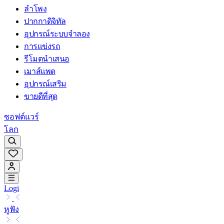
ลำโพง
ปากกาดิจิทัล
อุปกรณ์ระบบจำลอง
การแข่งรถ
รีโมตนำเสนอ
เมาส์แพด
อุปกรณ์เสริม
ขายดีที่สุด
ซอฟต์แวร์
โลก
Logi
หูฟัง