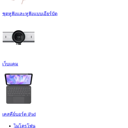
ชุดหูฟังและหูฟังแบบเอียร์บัด
เว็บแคม
เคสคีย์บอร์ด iPad
ไมโครโฟน