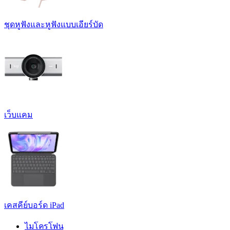
ชุดหูฟังและหูฟังแบบเอียร์บัด
เว็บแคม
เคสคีย์บอร์ด iPad
ไมโครโฟน