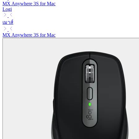
MX Anywhere 3S for Mac
Logi
เมาส์
MX Anywhere 3S for Mac