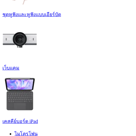
ชุดหูฟังและหูฟังแบบเอียร์บัด
เว็บแคม
เคสคีย์บอร์ด iPad
ไมโครโฟน