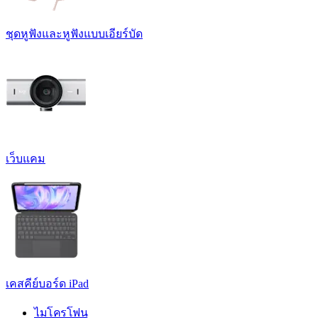
ชุดหูฟังและหูฟังแบบเอียร์บัด
เว็บแคม
เคสคีย์บอร์ด iPad
ไมโครโฟน