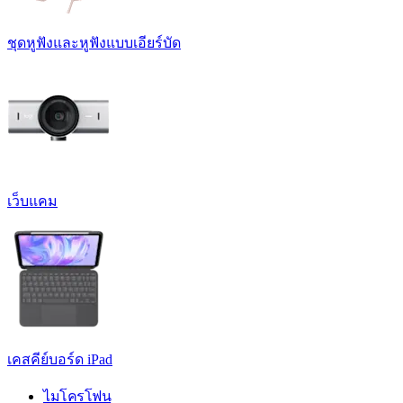
ชุดหูฟังและหูฟังแบบเอียร์บัด
เว็บแคม
เคสคีย์บอร์ด iPad
ไมโครโฟน