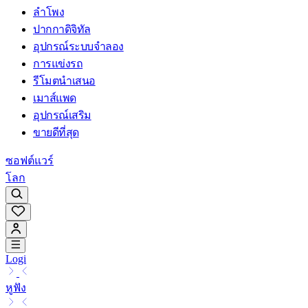
ลำโพง
ปากกาดิจิทัล
อุปกรณ์ระบบจำลอง
การแข่งรถ
รีโมตนำเสนอ
เมาส์แพด
อุปกรณ์เสริม
ขายดีที่สุด
ซอฟต์แวร์
โลก
Logi
หูฟัง