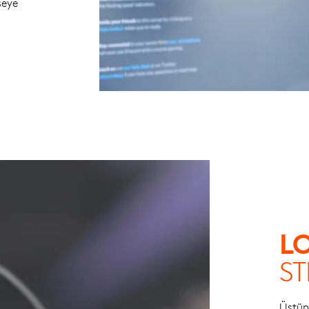
şeye
L
S
Üstün