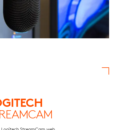
OGITECH
TREAMCAM
 Logitech StreamCam web