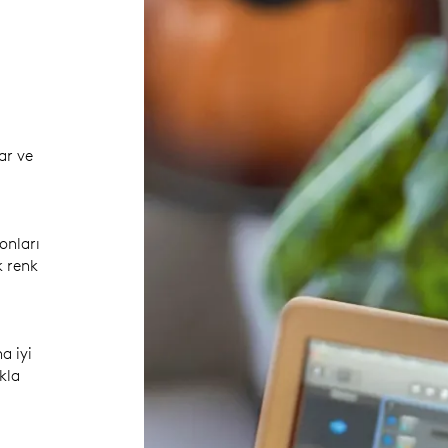
ar ve
onları
k renk
a iyi
kla