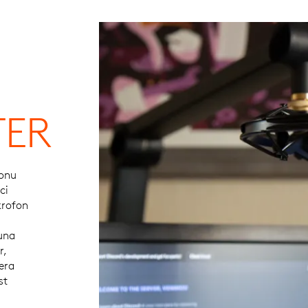
TER
fonu
ci
krofon
una
r,
era
st