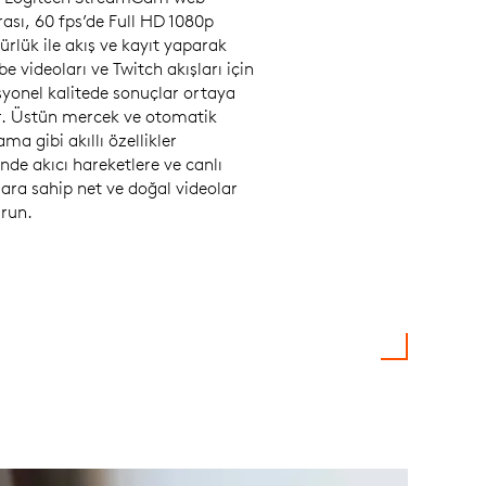
ası, 60 fps’de Full HD 1080p
rlük ile akış ve kayıt yaparak
e videoları ve Twitch akışları için
syonel kalitede sonuçlar ortaya
ır. Üstün mercek ve otomatik
ma gibi akıllı özellikler
nde akıcı hareketlere ve canlı
ara sahip net ve doğal videolar
urun.