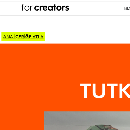
Bİ
ANA İÇERİĞE ATLA
PODCAST
EKIPMANI
TUTK
DÜZENI