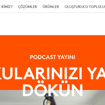
Z KİMİZ?
ÇÖZÜMLER
ÜRÜNLER
OLUŞTURUCU TOPLUL
PODCAST YAYINI
ULARINIZI Y
DÖKÜN