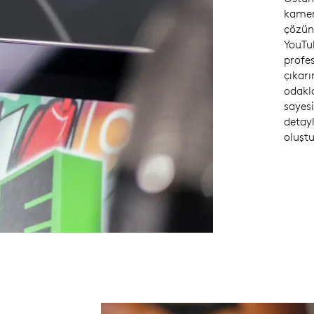
kamer
çözünü
YouTub
profe
çıkar
odakla
sayesi
detayl
oluşt