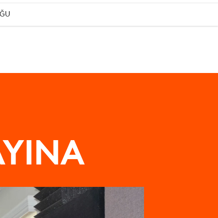
UĞU
AYINA