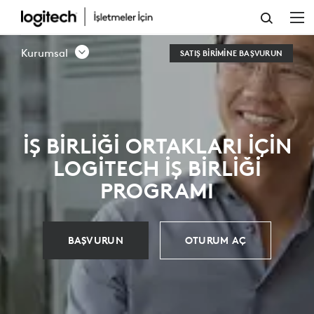
LOGITECH
İŞ
Kurumsal
SATIŞ BIRIMINE BAŞVURUN
ORTAKLARINDAN
VIDEO
KONFERANS
İŞ BIRLIĞI ORTAKLARI IÇIN
ÇÖZÜMLERI
LOGITECH İŞ BIRLIĞI
PROGRAMI
BAŞVURUN
OTURUM AÇ