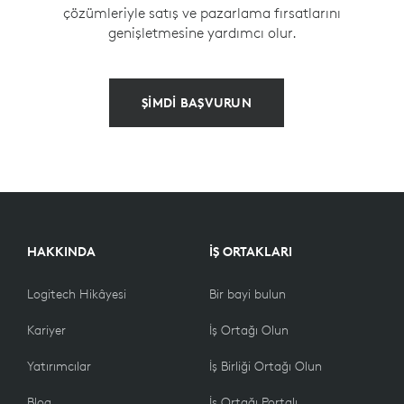
çözümleriyle satış ve pazarlama fırsatlarını
genişletmesine yardımcı olur.
ŞİMDİ BAŞVURUN
HAKKINDA
İŞ ORTAKLARI
Logitech Hikâyesi
Bir bayi bulun
Kariyer
İş Ortağı Olun
Yatırımcılar
İş Birliği Ortağı Olun
Blog
İş Ortağı Portalı