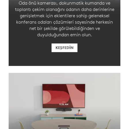
Oda önü kamerası, dokunmatik kumanda ve
toplantı çekim olanağını odanın daha derinlerine
genişletmek için eklentilere sahip geleneksel
konferans odaları çözümleri sayesinde herkesin
net bir şekilde görülebildiğinden ve
duyulduğundan emin olun.
KEŞFEDIN