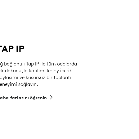
TAP IP
ğ bağlantılı Tap IP ile tüm odalarda
ek dokunuşla katılım, kolay içerik
aylaşımı ve kusursuz bir toplantı
eneyimi sağlayın.
aha fazlasını öğrenin