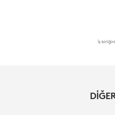
İş birliği
DIĞER