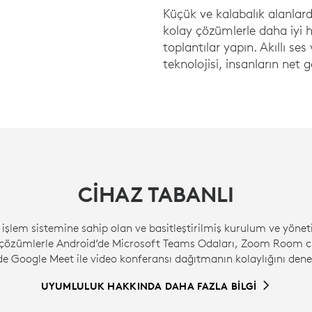
Küçük ve kalabalık alanlar
kolay çözümlerle daha iyi hib
toplantılar yapın. Akıllı se
teknolojisi, insanların net 
CIHAZ TABANLI
lgi işlem sistemine sahip olan ve basitleştirilmiş kurulum ve yöne
ş çözümlerle Android’de Microsoft Teams Odaları, Zoom Room 
de Google Meet ile video konferansı dağıtmanın kolaylığını dene
UYUMLULUK HAKKINDA DAHA FAZLA BİLGİ