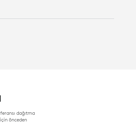
M
feransı dağıtma
m için önceden