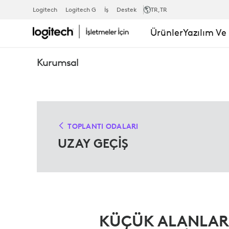
TOPLANTI
Logitech
Logitech G
İş
Destek
TR
,TR
Ürünler
Yazılım Ve
ALANI
Kurumsal
ÇÖZÜMLERI
TOPLANTI ODALARI
UZAY GEÇİŞ
KÜÇÜK ALANLAR