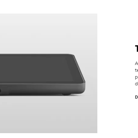
A
t
p
d
D