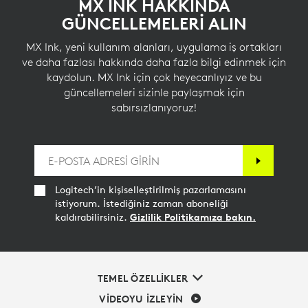
MX INK HAKKINDA
GÜNCELLEMELERİ ALIN
MX Ink, yeni kullanım alanları, uygulama iş ortakları
ve daha fazlası hakkında daha fazla bilgi edinmek için
kaydolun. MX Ink için çok heyecanlıyız ve bu
güncellemeleri sizinle paylaşmak için
sabırsızlanıyoruz!
Logitech’in kişiselleştirilmiş pazarlamasını
istiyorum. İstediğiniz zaman aboneliği
kaldırabilirsiniz.
Gizlilik Politikamıza bakın.
TEMEL ÖZELLİKLER
VİDEOYU İZLEYİN