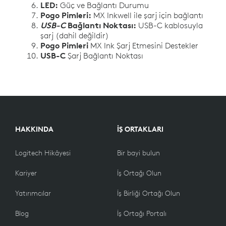
LED:
Güç ve Bağlantı Durumu
Pogo Pimleri:
MX Inkwell ile şarj için bağlantı
USB-C
Bağlantı Noktası:
USB-C kablosuyla
şarj (dahil değildir)
Pogo Pimleri
MX Ink Şarj Etmesini Destekler
USB-C
Şarj Bağlantı Noktası
HAKKINDA
İŞ ORTAKLARI
Logitech Hikâyesi
Bir bayi bulun
Kariyer
İş Ortağı Olun
Yatırımcılar
İş Birliği Ortağı Olun
Blog
İş Ortağı Portalı