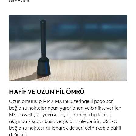
olmazıdır.
HAFIF VE UZUN PIL ÖMRÜ
1
Uzun ömürlü pil
Pil ömrü, kulaklığa ve uygulamalara b
MX MX Ink üzerindeki pogo şarj
bağlantı noktalarından yararlanan ve birlikte verilen
MX Inkwell şarj yuvası ile şarj etmeyi (tipik bir iş
akışında 7 saat) basit ve şık bir hâle getirir. USB-C
bağlantı noktası kullanarak da şarj edin (kablo dahil
değildir).