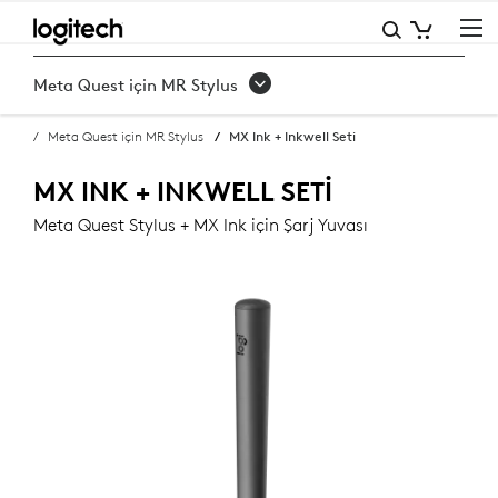
MX
INK
Meta Quest için MR Stylus
+
Meta Quest için MR Stylus
MX Ink + Inkwell Seti
INKWELL
SETI
MX INK + INKWELL SETI
SATIN
Meta Quest Stylus + MX Ink için Şarj Yuvası
ALIN