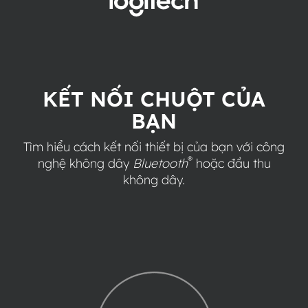
KẾT
NỐI
CHUỘT
CỦA
KẾT NỐI CHUỘT CỦA
BẠN
BẠN
Tìm hiểu cách kết nối thiết bị của bạn với công
®
nghệ không dây
Bluetooth
hoặc đầu thu
không dây.