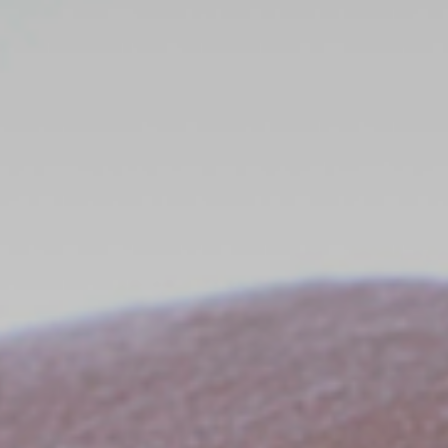
更
轻
松