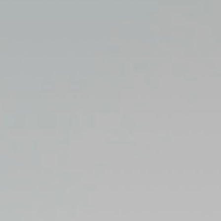
适，
罗
技
让
生
活