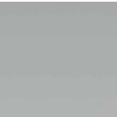
鼠
标
专
注
于
舒