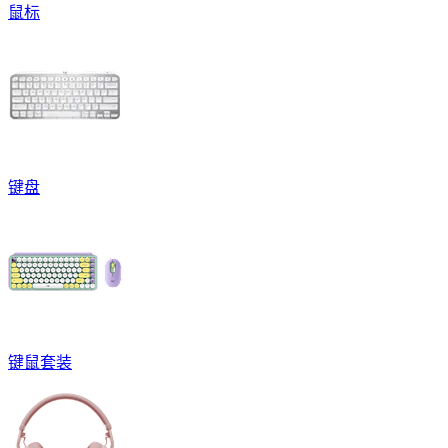
鼠标
键盘
键鼠套装