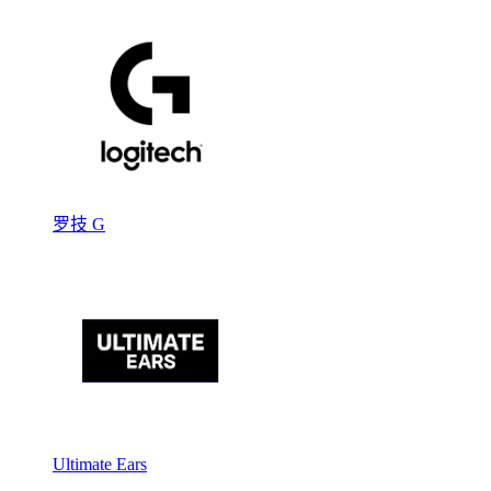
罗技 G
Ultimate Ears