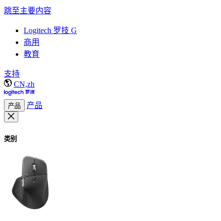
跳至主要内容
Logitech 罗技 G
商用
教育
支持
CN,zh
产品
产品
类别