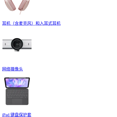
耳机（含麦克风）和入耳式耳机
网络摄像头
iPad 键盘保护套