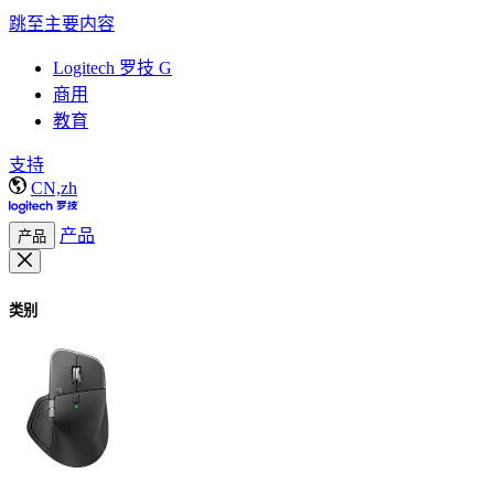
跳至主要内容
Logitech 罗技 G
商用
教育
支持
CN,zh
产品
产品
类别