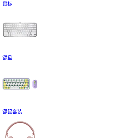
鼠标
键盘
键鼠套装