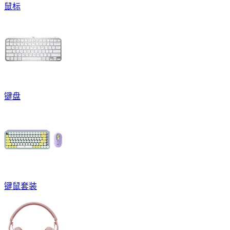
鼠标
键盘
键鼠套装