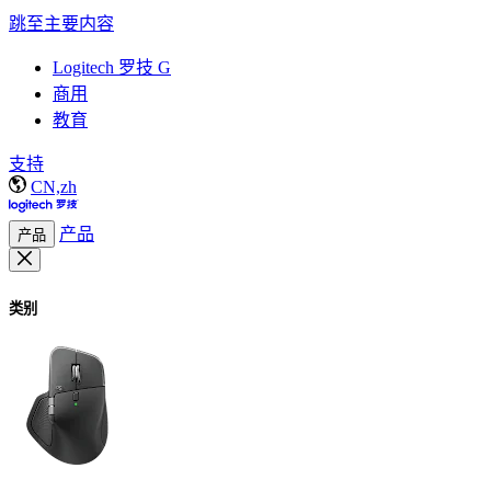
跳至主要内容
Logitech 罗技 G
商用
教育
支持
CN,zh
产品
产品
类别