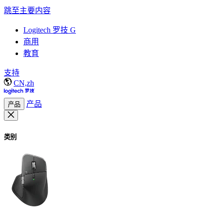
跳至主要内容
Logitech 罗技 G
商用
教育
支持
CN,zh
产品
产品
类别