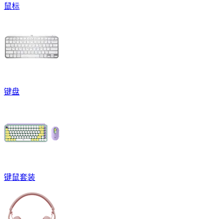
鼠标
键盘
键鼠套装