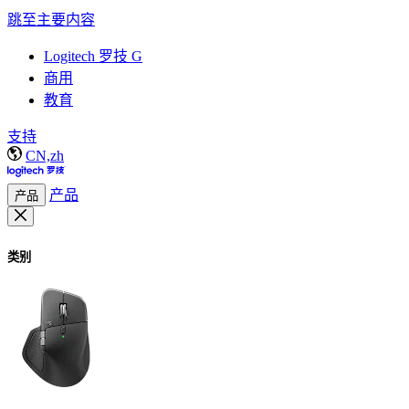
跳至主要内容
Logitech 罗技 G
商用
教育
支持
CN,zh
产品
产品
类别