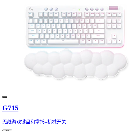
G715
无线游戏键盘和掌托--机械开关