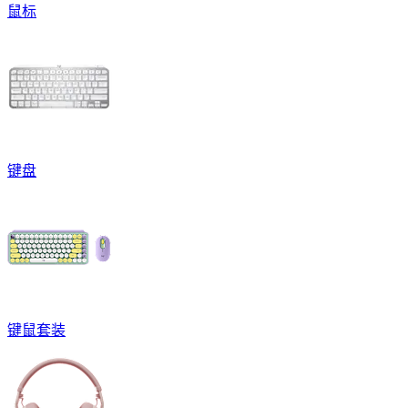
鼠标
键盘
键鼠套装