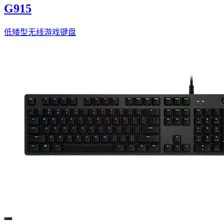
G915
低矮型无线游戏键盘